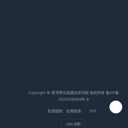
认清形势，找准赛道
2026-02-12 06:43 · 1012 阅读
：
本土酒店六巨头鏖战！取经路上的
生死角逐
2026-02-12 06:39 · 1010 阅读
热词TOP20
酒店行业
酒店运营
酒店管理
Copyright © 智穹界乐园酒店资讯网 版权所有
鲁ICP备
2025208294号-8
友情链接：友情链接：
微博
XML地图