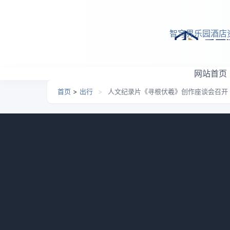
跳转到主要内容
智穹界乐园酒店
网站首页
首页
>
出行
>
人文纪录片《寻根伏羲》创作座谈会召开
人文纪录片《寻根伏羲》
日期：
2026-05-13 20:29
栏目：
出行
浏览：
836
12月24日，人文纪录片《寻根伏羲》创