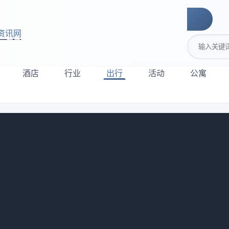
资讯网
搜索关键词
酒店
行业
出行
活动
公寓
创作座谈会召开
作座谈会在京召开。会议由甘肃省委宣传部副部长薛宁主持。