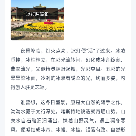
夜幕降临，灯火点亮，冰灯便“活”了过来。冰凌
垂挂，冰柱林立，在彩光流转间，幻化成冰莲绽蕊、
翡翠流光，又似精灵翩跹起舞，光彩夺目。五彩的光
晕晕染冰面，冷冽的冰裹着暖柔的光，绚丽多姿，勾
得游人驻足忘返。
谁曾想，这冬日盛景，原是大自然的随手之作。
沕沕水藏于太行深处，喀斯特地貌造就奇崛山势，山
泉水自石缝汩汩涌出，携着山野灵气，遇上凛冬寒
风，便凝结成冰帘、冰幔、冰挂，错落有致。自然形