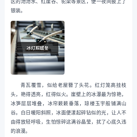
区的沕沕水、红崖谷、驼梁等景区，便一夜间披上了
银装。
青瓦覆雪，似给老屋簪了头花。红灯笼高挂枝
头，艳得透亮，红得似火。崖壁上的冰瀑最为惊艳，
冰笋层层堆叠，冰帘簌簌垂落，琼楼玉宇般铺满山
谷。白日暖阳斜照，冰面便漾起碎钻似的光，让人不
由得放轻呼吸，生怕惊碎这满谷晶莹，扰了心底久违
的浪漫。