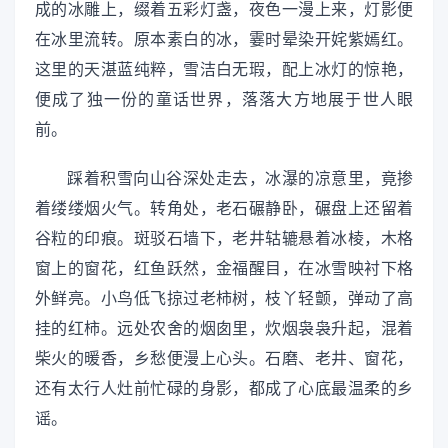
成的冰雕上，缀着五彩灯盏，夜色一漫上来，灯影便
在冰里流转。原本素白的冰，霎时晕染开姹紫嫣红。
这里的天湛蓝纯粹，雪洁白无瑕，配上冰灯的惊艳，
便成了独一份的童话世界，落落大方地展于世人眼
前。
踩着积雪向山谷深处走去，冰瀑的凉意里，竟掺
着缕缕烟火气。转角处，老石碾静卧，碾盘上还留着
谷粒的印痕。斑驳石墙下，老井轱辘悬着冰棱，木格
窗上的窗花，红鱼跃然，金福醒目，在冰雪映衬下格
外鲜亮。小鸟低飞掠过老柿树，枝丫轻颤，弹动了高
挂的红柿。远处农舍的烟囱里，炊烟袅袅升起，混着
柴火的暖香，乡愁便漫上心头。石磨、老井、窗花，
还有太行人灶前忙碌的身影，都成了心底最温柔的乡
谣。