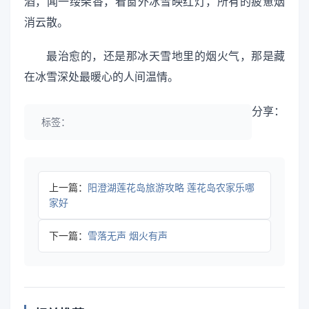
酒，闻一缕柴香，看窗外冰雪映红灯，所有的疲惫烟
消云散。
最治愈的，还是那冰天雪地里的烟火气，那是藏
在冰雪深处最暖心的人间温情。
分享：
标签：
上一篇：
阳澄湖莲花岛旅游攻略 莲花岛农家乐哪
家好
下一篇：
雪落无声 烟火有声