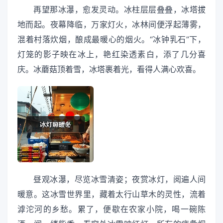
再望那冰瀑，愈发灵动。冰柱层层叠叠，冰塔拔
地而起。夜幕降临，万家灯火，冰林间便浮起薄雾，
混着村落炊烟，酿成最暖心的烟火。“冰钟乳石”下，
灯笼的影子映在冰上，艳红染透素白，添了几分喜
庆。冰蘑菇顶着雪，冰塔裹着光，看得人满心欢喜。
昼观冰瀑，尽览冰雪清姿；夜赏冰灯，阅遍人间
暖意。这冰雪世界里，藏着太行山草木的灵性，流着
滹沱河的乡愁。累了，便歇在农家小院，喝一碗陈