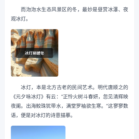
而沕沕水生态风景区的冬，最妙是昼赏冰瀑、夜
观冰灯。
冰灯，本是北方古老的民间艺术。明代唐顺之的
《元夕咏冰灯》有云：“正怜火树斗春妍，忽见清辉映
夜阑。出海鲛珠犹带水，满堂罗袖欲生寒。”这寥寥数
语，便是对冰灯的诗意描摹。