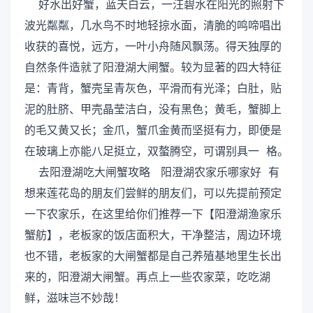
好水出好蟹，蓝天白云，一汪碧水在阳光的照射下
波光粼粼，几水鸟不时地轻掠水面，清脆的鸣啼唱出
收获的喜悦，远方，一叶小舟随风飘荡。得天独厚的
自然条件造就了阳澄湖大闸蟹。较为显著的四大特征
是：青背，蟹壳呈青灰色，平滑而有光泽；白肚，贴
泥的肚脐、甲壳晶莹洁白，没有黑色；黄毛，蟹脚上
的毛又黄又长；金爪，蟹爪金黄而坚挺有力，即便是
在玻璃上亦能八足挺立，双螯腾空，可谓别具一 格。
去阳澄湖吃大闸蟹攻略 阳澄湖农家乐哪家好 有
想来莲花岛的朋友们尝鲜的朋友们，可以先提前预定
一下农家乐，在这里给你们推荐一下【阳澄湖渔家乐
蟹舫】，老板家的饭店面积大，干净整洁，周边环境
也不错，老板家的大闸蟹都是自己养殖基地里生长出
来的，阳澄湖大闸蟹。再点上一些农家菜，吃吃湖
鲜，滋味岂不妙哉！