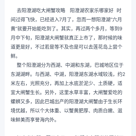
去阳澄湖吃大闸蟹攻略 阳澄湖农家乐哪家好 时
间过得飞快，已经进入7月了，忽而一想阳澄湖“六月
黄”就要开始能吃到了。其实，再过两个多月，等到9
月中下旬，阳澄湖大闸蟹就真正上市了，那时候的味
道更是好，不过若是等不及也是可以去莲花岛上尝个
鲜。
整个阳澄湖分为西湖、中湖和东湖，巴城地区位于
东湖湖畔。与西湖、中湖，阳澄湖东湖水域较浅，约2
米左右，光照充分，再加上水底淤泥少、土质硬，适
宜大闸蟹生长。另外，这里水草丰富，大闸蟹爱吃的
螺蛳又多，因此巴城出产的阳澄湖大闸蟹由于生长环
境优越，所以个大体重、以蟹黄肥厚、肉质白嫩、滋
味鲜美而享誉海内外。