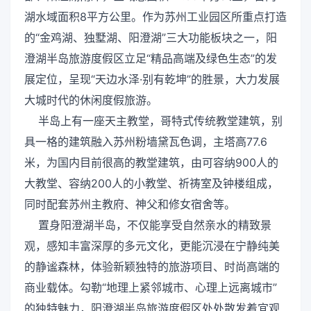
湖水域面积8平方公里。作为苏州工业园区所重点打造
的“金鸡湖、独墅湖、阳澄湖”三大功能板块之一，阳
澄湖半岛旅游度假区立足“精品高端及绿色生态”的发
展定位，呈现“天边水泽·别有乾坤”的胜景，大力发展
大城时代的休闲度假旅游。
半岛上有一座天主教堂，哥特式传统教堂建筑，别
具一格的建筑融入苏州粉墙黛瓦色调，主塔高77.6
米，为国内目前很高的教堂建筑，由可容纳900人的
大教堂、容纳200人的小教堂、祈祷室及钟楼组成，
同时配套苏州主教府、神父和修女宿舍等。
置身阳澄湖半岛，不仅能享受自然亲水的精致景
观，感知丰富深厚的多元文化，更能沉浸在宁静纯美
的静谧森林，体验新颖独特的旅游项目、时尚高端的
商业载体。勾勒“地理上紧邻城市、心理上远离城市”
的独特魅力，阳澄湖半岛旅游度假区处处散发着宜观