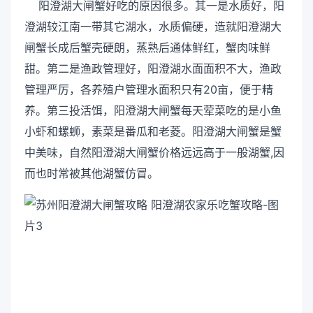
阳澄湖大闸蟹好吃的原因很多。其一是水质好，阳
澄湖较江南一带其它湖水，水质偏硬，造就阳澄湖大
闸蟹长成后蟹壳硬朗，蒸熟后通体鲜红，蟹肉味鲜
甜。第二是渔政管理好，阳澄湖水面面积不大，渔政
管理严厉，各养殖户管理水面积只有20亩，便于精
养。第三投活饵，阳澄湖大闸蟹每天荤菜吃的是小鱼
小虾和螺蛳，素菜是番瓜和老菱。阳澄湖大闸蟹是蟹
中美味，自然阳澄湖大闸蟹价格远远高于一般湖蟹,因
而也时常被其他湖蟹仿冒。