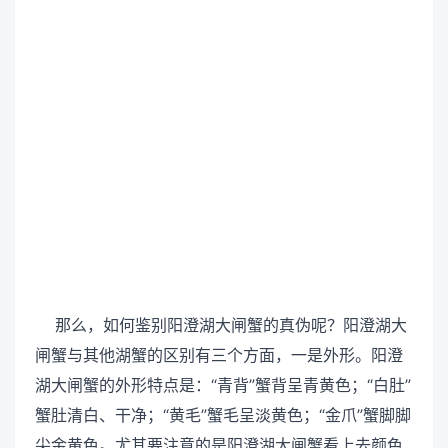
那么，如何鉴别阳澄湖大闸蟹的真伪呢？阳澄湖大
闸蟹与其他湖蟹的区别有三个方面，一是外形。阳澄
湖大闸蟹的外形特点是：“青背”蟹背呈青黄色；“白肚”
蟹肚清白、干净；“黄毛”蟹毛呈淡黄色；“金爪”蟹脚脚
尖金黄色。尤其要注意的是阳澄湖大闸蟹看上去颜色