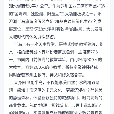
湖水域面积8平方公里。作为苏州工业园区所重点打造
的“金鸡湖、独墅湖、阳澄湖”三大功能板块之一，阳
澄湖半岛旅游度假区立足“精品高端及绿色生态”的发
展定位，呈现“天边水泽·别有乾坤”的胜景，大力发展
大城时代的休闲度假旅游。
半岛上有一座天主教堂，哥特式传统教堂建筑，别
具一格的建筑融入苏州粉墙黛瓦色调，主塔高77.6
米，为国内目前很高的教堂建筑，由可容纳900人的
大教堂、容纳200人的小教堂、祈祷室及钟楼组成，
同时配套苏州主教府、神父和修女宿舍等。
置身阳澄湖半岛，不仅能享受自然亲水的精致景
观，感知丰富深厚的多元文化，更能沉浸在宁静纯美
的静谧森林，体验新颖独特的旅游项目、时尚高端的
商业载体。勾勒“地理上紧邻城市、心理上远离城市”
的独特魅力，阳澄湖半岛旅游度假区处处散发着宜观