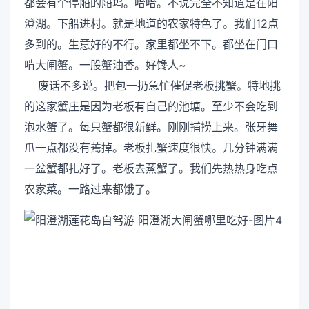
都会有个停船的船坞。哈哈。不说完全不知道是在阳
澄湖。下船进村。就是地道的农家特色了。我们12点
多到的。生意好的不行。家里都坐不下。都坐在门口
啃大闸蟹。一股蟹油香。好馋人~
废话不多说。把包一扔急忙催促老板挑蟹。特地挑
的这家蟹庄是因为老板有自己的池塘。至少不会吃到
泡水蟹了。每只蟹都很新鲜。刚刚捕捞上来。张牙舞
爪一点都没有蔫掉。老板扎蟹速度很快。几分钟满满
一盆蟹都扎好了。老板去蒸蟹了。我们先热热身吃点
农家菜。一路过来都饿了。