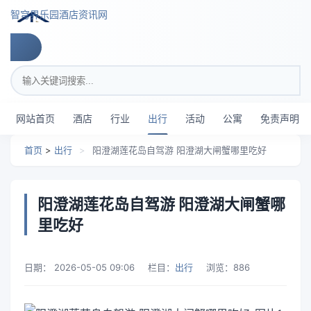
跳转到主要内容
智穹界乐园酒店资讯网
搜索关键词
网站首页
酒店
行业
出行
活动
公寓
免责声明
首页
>
出行
>
阳澄湖莲花岛自驾游 阳澄湖大闸蟹哪里吃好
阳澄湖莲花岛自驾游 阳澄湖大闸蟹哪
里吃好
日期：
2026-05-05 09:06
栏目：
出行
浏览：
886