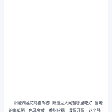
阳澄湖莲花岛自驾游 阳澄湖大闸蟹哪里吃好 当地
的南瓜粥。色泽金黄。香甜软糯。暖胃开胃。这个强