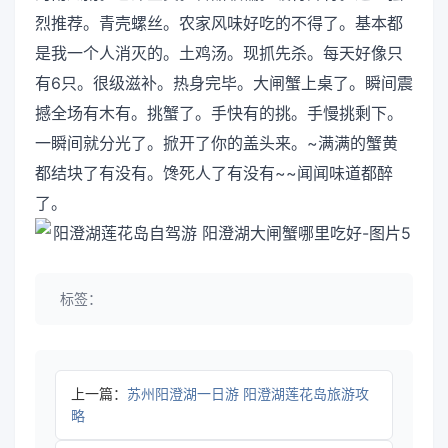
烈推荐。青壳螺丝。农家风味好吃的不得了。基本都
是我一个人消灭的。土鸡汤。现抓先杀。每天好像只
有6只。很级滋补。热身完毕。大闸蟹上桌了。瞬间震
撼全场有木有。挑蟹了。手快有的挑。手慢挑剩下。
一瞬间就分光了。掀开了你的盖头来。~满满的蟹黄
都结块了有没有。馋死人了有没有~~闻闻味道都醉
了。
标签：
上一篇：
苏州阳澄湖一日游 阳澄湖莲花岛旅游攻
略