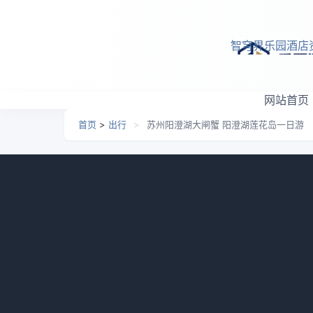
跳转到主要内容
智穹界乐园酒店
网站首页
首页
>
出行
>
苏州阳澄湖大闸蟹 阳澄湖莲花岛一日游
苏州阳澄湖大闸蟹 阳澄湖
日期：
2026-05-05 09:02
栏目：
出行
浏览：
896