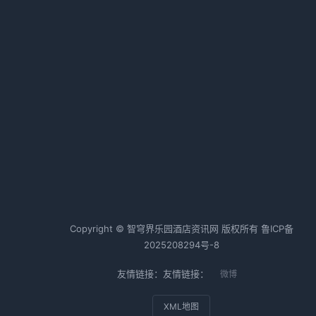
认清形势，找准赛道
2026-02-12 06:43 · 1012 阅读
本土酒店六巨头鏖战！取经路上的
的
生死角逐
作
2026-02-12 06:39 · 1010 阅读
热词TOP20
酒店行业
酒店运营
酒店管理
Copyright © 智穹界乐园酒店资讯网 版权所有
鲁ICP备
2025208294号-8
友情链接：友情链接：
微博
XML地图