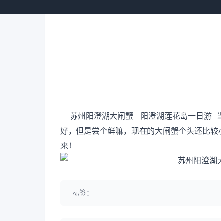
苏州阳澄湖大闸蟹 阳澄湖莲花岛一日游 当
好，但是尝个鲜嘛，现在的大闸蟹个头还比较
来！
标签：