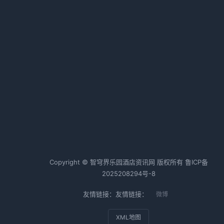
认清形势，找准赛道
2026-02-12 06:43 · 1012 阅读
本土酒店六巨头鏖战！取经路上的
生死角逐
2026-02-12 06:39 · 1010 阅读
热词TOP20
，
酒店行业
酒店运营
酒店管理
Copyright © 智穹界乐园酒店资讯网 版权所有
鲁ICP备
2025208294号-8
友情链接：友情链接：
微博
XML地图