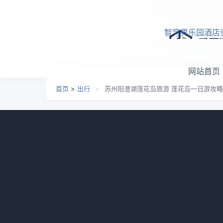
跳转到主要内容
智穹界乐园酒店
网站首页
首页
>
出行
>
苏州阳澄湖莲花岛旅游 莲花岛一日游攻略
苏州阳澄湖莲花岛旅游 莲
日期：
2026-05-05 09:02
栏目：
出行
浏览：
829