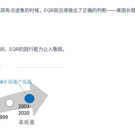
机刚有点迹象的时候，EQR就迅速做出了正确的判断——美国长
万间，EQR的践行能力让人敬佩。