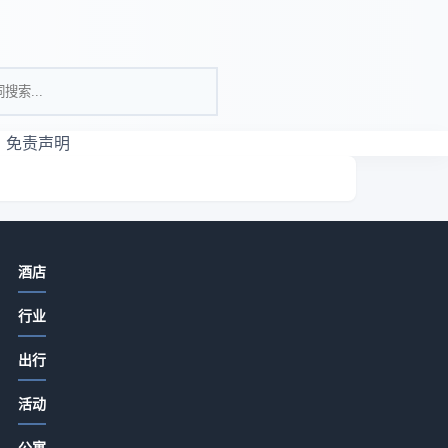
免责声明
相关资讯
酒店
酒店公寓农家特色菜品打造与顾客复
行业
购提升方法
2026-07-10 20:29
出行
酒店公寓餐饮经营：菜品设计、服务
音
活动
体验与成本控制方法
2026-07-10 18:28
公寓