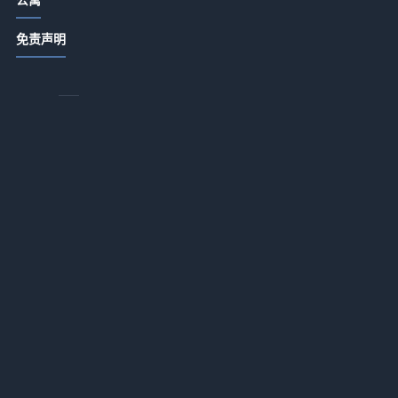
酒店公寓农家特色菜品打造，提升顾
免责声明
客复购5大方法
2026-07-10 16:22
智控酒店门锁+智能化系统 | 杨格为升
级智慧酒店量身定制解决方案
2026-02-25 07:00
世茂酒店携手云迹科技于旗下酒店启
用全新酒店商用服务机器人
2026-02-25 07:00
新品发布｜蝌蚪旅行设备+系统全面升
级，赋能酒店新零售开创服务新场景
2026-02-25 07:00
解房东之忧！途家、火河联手蜂电科
技，打造全栈式智能民宿方案
2026-02-25 07:00