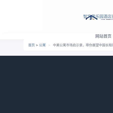
跳转到主要内容
智穹界乐园酒店
网站首页
首页
>
公寓
>
中美公寓市场启示录，带你展望中国长租
中美公寓市场启示录，带
日期：
2026-01-28 07:01
栏目：
公寓
浏览：
861
简介：进入四月，在疫情影响和经济下行
绕良