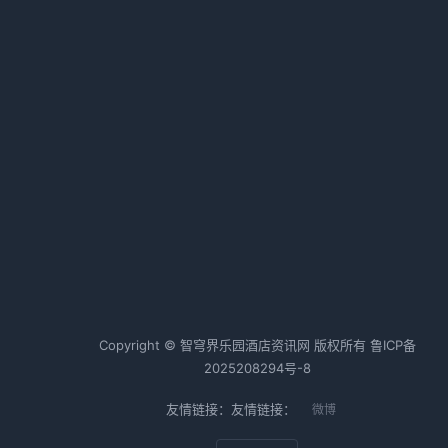
长租公寓“洗牌”频频 行业未来的制
胜点在哪里？
2026-01-23 15:56 · 924 阅读
智控酒店门锁+智能化系统 | 杨格
为升级智慧酒店量身定制解决方案
2026-02-24 17:25 · 913 阅读
则
热词TOP20
酒店行业
酒店运营
酒店管理
Copyright © 智穹界乐园酒店资讯网 版权所有
鲁ICP备
2025208294号-8
友情链接：友情链接：
微博