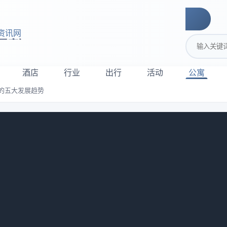
资讯网
搜索关键词
酒店
行业
出行
活动
公寓
的五大发展趋势
你展望中国长租的五大发展趋势
的双重重压下，中国长租公寓正在面临严峻考验。作者：云丁寓